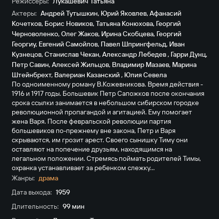
Режиссёры:
Лукашевич Татьяна
Актеры:
Андрей Тутышкин
,
Юрий Яковлев
,
Афанасий
Кочетков
,
Борис Новиков
,
Татьяна Конюхова
,
Георгий
Черноволенко
,
Олег Жаков
,
Ирина Скобцева
,
Георгий
Георгиу
,
Евгений Самойлов
,
Павел Шпрингфельд
,
Иван
Кузнецов
,
Станислав Чекан
,
Александр Лебедев
,
Гарри Дунц
,
Петр Савин
,
Алексей Жильцов
,
Владимир Мазаев
,
Марина
Штейнбрехт
,
Валериан Казанский
,
Юлия Севела
По одноименному роману В.Кожевникова. Время действия -
1916 и 1917 годы. Большевик Петр Сапожков после окончания
срока ссылки занимается в небольшом сибирском городке
революционной пропагандой и агитацией. Ему помогает
жена Варя. После февральской революции партия
большевиков по-прежнему вне закона, Петр и Варя
скрываются, им грозит арест. Своего сынишку Тиму они
оставляют на попечение друзьям, находящимся на
легальном положении. Стремясь поймать родителей Тимы,
охранка устанавливает за ребенком слежку...
Жанры:
драма
Дата выхода:
1959
Длительность:
99 мин