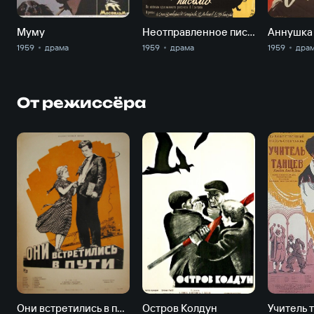
Муму
Неотправленное письмо
Аннушка
1959
драма
1959
драма
1959
дра
От режиссёра
Они встретились в пути
Остров Колдун
Учитель 