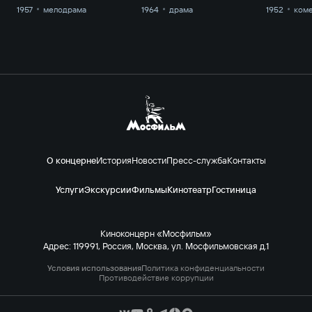
1957
мелодрама
1964
драма
1952
ком
О концерне
История
Новости
Пресс-служба
Контакты
Услуги
Экскурсии
Фильмы
Кинотеатр
Гостиница
Киноконцерн «Мосфильм»
Адрес: 119991, Россия, Москва, ул. Мосфильмовская д.1
Условия использования
Политика конфиденциальности
Противодействие коррупции