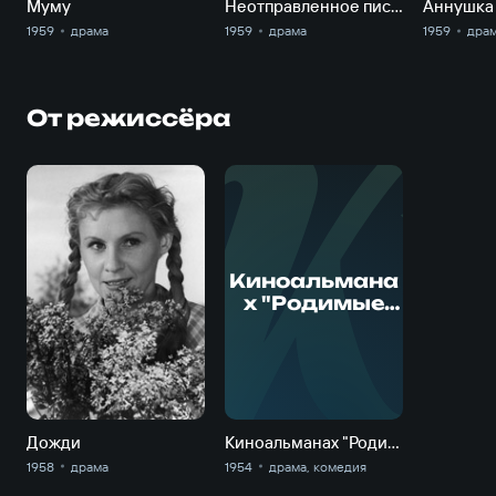
Муму
Неотправленное письмо
Аннушка
1959
драма
1959
драма
1959
дра
От режиссёра
К
Киноальмана
х "Родимые
пятна". Я
ничего не
помню
Дожди
Киноальманах "Родимые пятна". Я ничего не помню
1958
драма
1954
драма, комедия