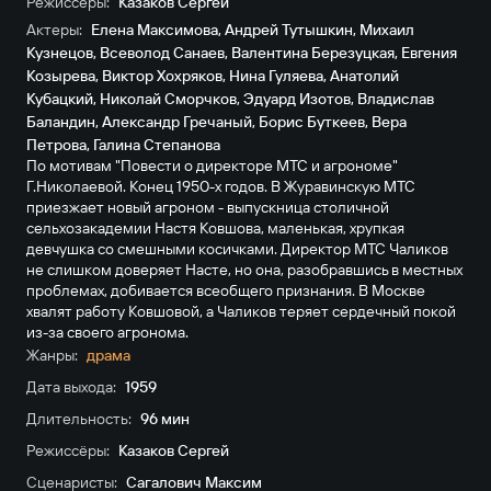
Режиссёры:
Казаков Сергей
Актеры:
Елена Максимова
,
Андрей Тутышкин
,
Михаил
Кузнецов
,
Всеволод Санаев
,
Валентина Березуцкая
,
Евгения
Козырева
,
Виктор Хохряков
,
Нина Гуляева
,
Анатолий
Кубацкий
,
Николай Сморчков
,
Эдуард Изотов
,
Владислав
Баландин
,
Александр Гречаный
,
Борис Буткеев
,
Вера
Петрова
,
Галина Степанова
По мотивам "Повести о директоре МТС и агрономе"
Г.Николаевой. Конец 1950-х годов. В Журавинскую МТС
приезжает новый агроном - выпускница столичной
сельхозакадемии Настя Ковшова, маленькая, хрупкая
девчушка со смешными косичками. Директор МТС Чаликов
не слишком доверяет Насте, но она, разобравшись в местных
проблемах, добивается всеобщего признания. В Москве
хвалят работу Ковшовой, а Чаликов теряет сердечный покой
из-за своего агронома.
Жанры:
драма
Дата выхода:
1959
Длительность:
96 мин
Режиссёры:
Казаков Сергей
Сценаристы:
Сагалович Максим