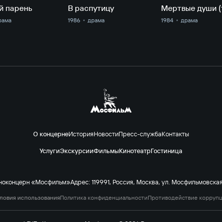
й парень
В распутицу
рама
1986
драма
1984
драма
О концерне
История
Новости
Пресс-служба
Контакты
Услуги
Экскурсии
Фильмы
Кинотеатр
Гостиница
ноконцерн «Мосфильм»
Адрес: 119991, Россия, Москва, ул. Мосфильмовская 
ловия использования
Политика конфиденциальности
Противодействие корруп