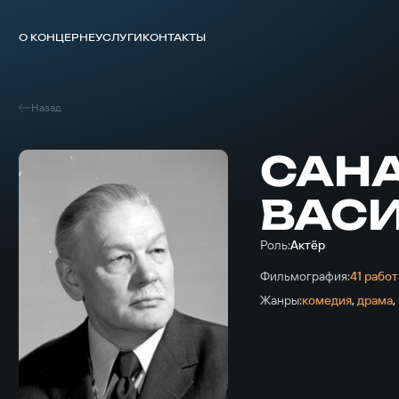
О КОНЦЕРНЕ
УСЛУГИ
КОНТАКТЫ
Назад
САН
ВАС
Роль:
Актёр
Фильмография:
41 работ
Жанры:
комедия
,
драма
,