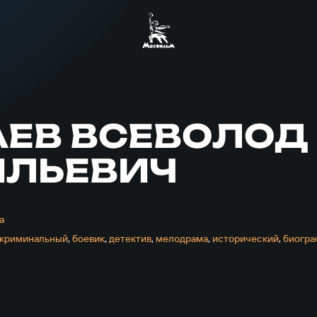
АЕВ ВСЕВОЛОД
ИЛЬЕВИЧ
а
криминальный
,
боевик
,
детектив
,
мелодрама
,
исторический
,
биогра