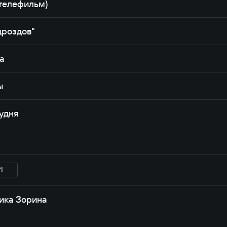
телефильм)
дроздов"
а
ы
удня
1
ика Зорина