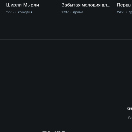
Ширли-Мырли
Забытая мелодия для флейты
Первы
1995
комедия
1987
драма
1986
д
Ки
Ус