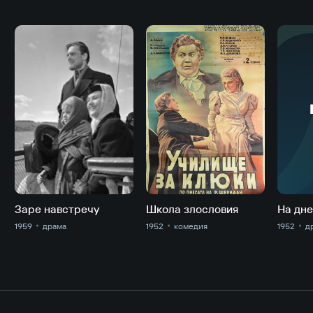
Заре навстречу
Школа злословия
На дн
1959
драма
1952
комедия
1952
д