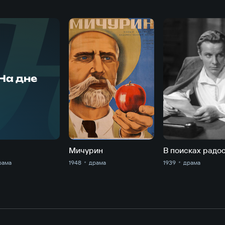
Н
На дне
е
Мичурин
В поисках радо
рама
1948
драма
1939
драма