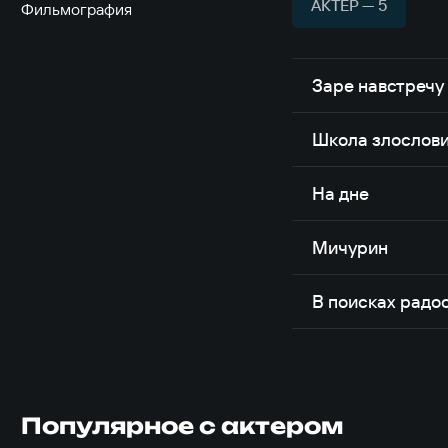
АКТЁР — 5
Фильмография
Заре навстречу
Школа злослов
На дне
Мичурин
В поисках радо
Популярное с актером