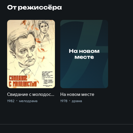
От режиссёра
На новом
месте
Свидание с молодостью
На новом месте
1982
мелодрама
1978
драма