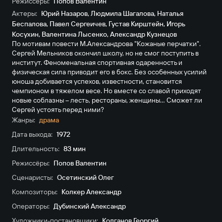
Режиссёры:
Попов Валентин
Актеры:
Юрий Назаров
,
Людмила Шагалова
,
Наталья
Беспалова
,
Павел Сергеичев
,
Густав Кирштейн
,
Игорь
Косухин
,
Валентина Лысенко
,
Александр Кузнецов
По мотивам повести М.Александрова "Кожаные перчатки".
Сергей Мельников окончил школу, но не смог поступить в
институт. Феноменальная спортивная одаренность и
физическая сила приводит его в бокс. Без особенных усилий
юноша добивается успехов, известности, становится
чемпионом в тяжелом весе. Но вместе со славой приходят
новые соблазны – лесть, рестораны, женщины… Сможет ли
Сергей устоять перед ними?
Жанры:
драма
Дата выхода:
1972
Длительность:
83 мин
Режиссёры:
Попов Валентин
Сценаристы:
Осетинский Олег
Композиторы:
Колкер Александр
Операторы:
Дубинский Александр
Художники-постановщики:
Колганов Георгий