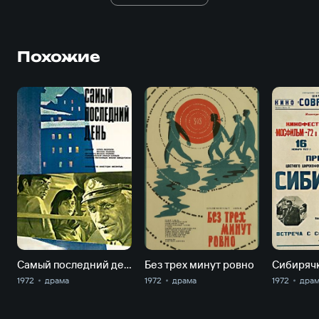
Похожие
Самый последний день
Без трех минут ровно
Сибиряч
1972
драма
1972
драма
1972
дра