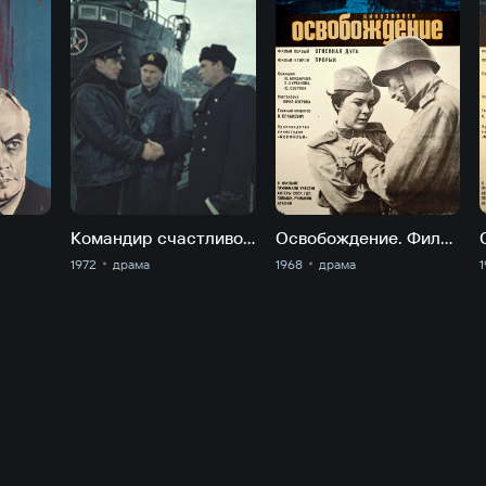
Командир счастливой "Щуки"
Освобождение. Фильм 1. Огненная дуга
1972
драма
1968
драма
1