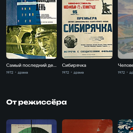
Самый последний день
Сибирячка
1972
драма
1972
драма
1972
д
От режиссёра