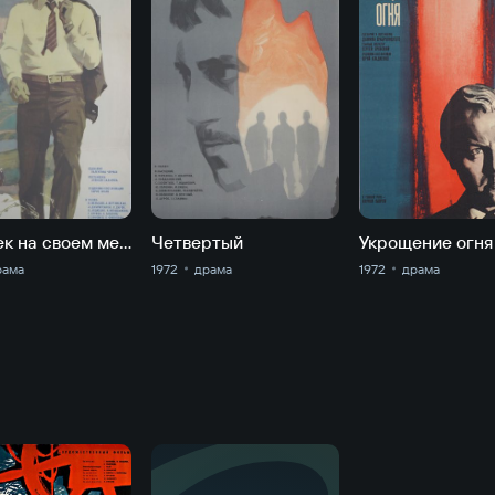
Человек на своем месте
Четвертый
Укрощение огня
рама
1972
драма
1972
драма