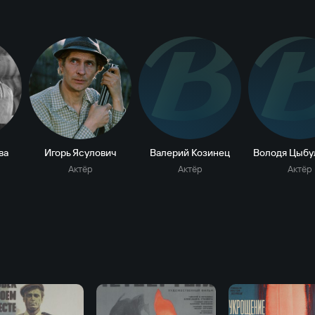
В
ва
Игорь Ясулович
Валерий Козинец
Володя Цыбу
Актёр
Актёр
Актёр