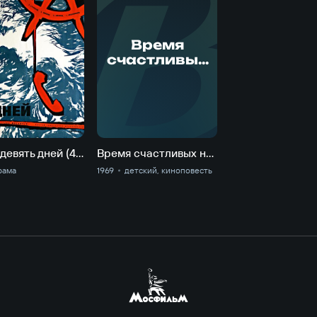
В
Время
счастливых
находок
Сорок девять дней (49 дней)
Время счастливых находок
рама
1969
детский, киноповесть