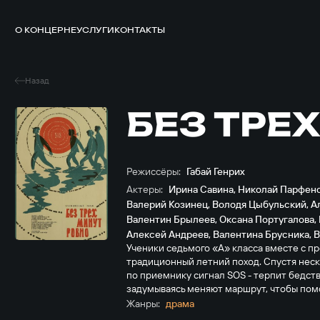
О КОНЦЕРНЕ
УСЛУГИ
КОНТАКТЫ
Назад
БЕЗ ТРЕ
Режиссёры:
Габай Генрих
Актеры:
Ирина Савина
,
Николай Парфен
Валерий Козинец
,
Володя Цыбульский
,
А
Валентин Брылеев
,
Оксана Португалова
,
Алексей Андреев
,
Валентина Брусника
,
В
Ученики седьмого «А» класса вместе с п
традиционный летний поход. Спустя нес
по приемнику сигнал SOS - терпит бедст
задумываясь меняют маршрут, чтобы пом
Жанры:
драма