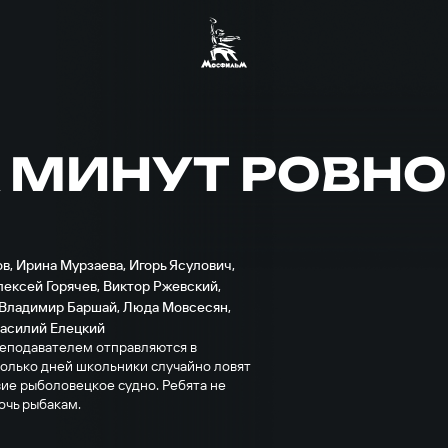
Х МИНУТ РОВНО
ов
,
Ирина Мурзаева
,
Игорь Ясулович
,
лексей Горячев
,
Виктор Ржевский
,
Владимир Баршай
,
Люда Мовсесян
,
асилий Елецкий
реподавателем отправляются в
колько дней школьники случайно ловят
вие рыболовецкое судно. Ребята не
очь рыбакам.