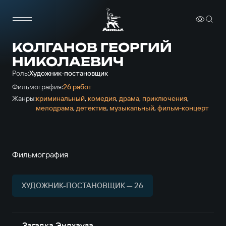
КОЛГАНОВ ГЕОРГИЙ
НИКОЛАЕВИЧ
Роль:
Художник-постановщик
Фильмография:
26 работ
Жанры:
криминальный
,
комедия
,
драма
,
приключе­ния
,
мелодрама
,
детектив
,
музыкальный
,
фильм-концерт
Фильмография
ХУДОЖНИК-ПОСТАНОВЩИК — 26
Загадка Эндхауза