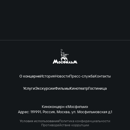
О концерне
История
Новости
Пресс-служба
Контакты
Услуги
Экскурсии
Фильмы
Кинотеатр
Гостиница
Киноконцерн «Мосфильм»
Адрес: 119991, Россия, Москва, ул. Мосфильмовская д.1
Условия использования
Политика конфиденциальности
Противодействие коррупции