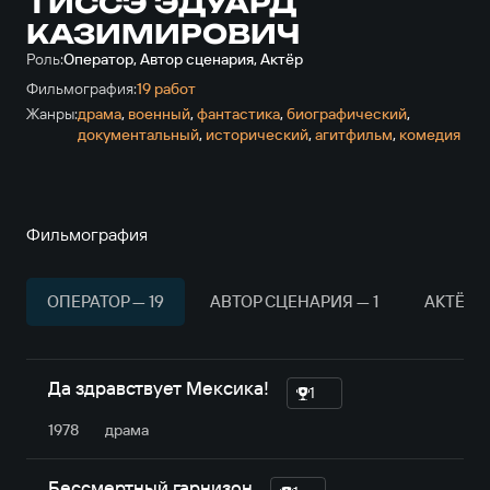
ТИССЭ ЭДУАРД
КАЗИМИРОВИЧ
Роль:
Оператор, Автор сценария, Актёр
Фильмография:
19 работ
Жанры:
драма
,
военный
,
фантастика
,
биографический
,
документальный
,
исторический
,
агитфильм
,
комедия
Фильмография
ОПЕРАТОР — 19
АВТОР СЦЕНАРИЯ — 1
АКТЁР —
Да здравствует Мексика!
1
1978
драма
Бессмертный гарнизон