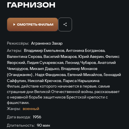
ГАРНИЗОН
СМОТРЕТЬ ФИЛЬМ
Режиссёры:
Аграненко Захар
Актеры:
Владимир Емельянов
,
Антонина Богданова
,
Валентина Серова
,
Василий Макаров
,
Юрий Аверин
,
Феликс
Яворский
,
Лидия Сухаревская
,
Леонид Чубаров
,
Анатолий
Чемодуров
,
Михаил Дадыко
,
Владимир Монахов
(Оганджанян)
,
Надя Фандикова
,
Евгений Михайлов
,
Геннадий
Сайфулин
,
Николай Крючков
,
Лариса Нарышкина
Фильм, действие которого начинается в первые, самые
страшные дни Великой Отечественной войны, рассказывает
о неравной борьбе защитников Брестской крепости с
фашистами.
Жанры:
военный
Дата выхода:
1956
Длительность:
90 мин