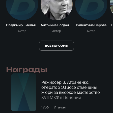
В
В
Владимир Емельянов
Антонина Богданова
Валентина Серова
Актёр
Актёр
Актёр
ВСЕ ПЕРСОНЫ
Награды
Режиссер З. Аграненко,
оператор Э.Тиссэ отмечены
жюри за высокое мастерство
XVII МКФ в Венеции
1956
Италия