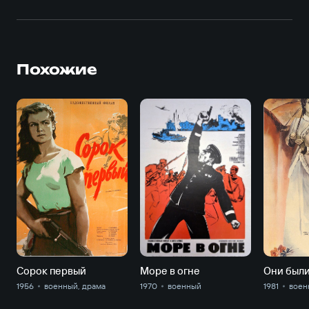
Похожие
Сорок первый
Море в огне
Они был
1956
военный, драма
1970
военный
1981
воен