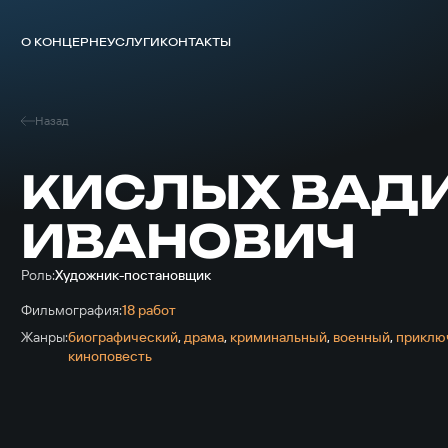
О КОНЦЕРНЕ
УСЛУГИ
КОНТАКТЫ
Назад
КИСЛЫХ ВАД
ИВАНОВИЧ
Роль:
Художник-постановщик
Фильмография:
18 работ
Жанры:
биографический
,
драма
,
криминальный
,
военный
,
приключ
киноповесть