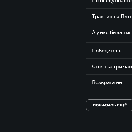
По следу власт
Трактир на Пят
А у нас была ти
Победитель
Стоянка три ча
Возврата нет
ПОКАЗАТЬ ЕЩЁ