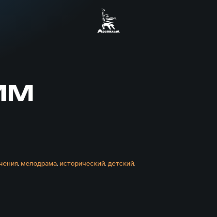
ИМ
е­ния
,
мелодрама
,
исторический
,
детский
,