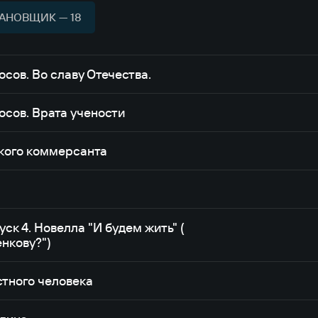
АНОВЩИК — 18
сов. Во славу Отечества.
сов. Врата учености
кого коммерсанта
ск 4. Новелла "И будем жить" (
нкову?")
стного человека