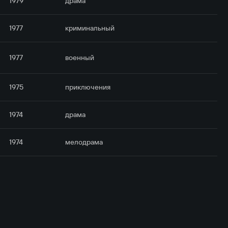
1979
драма
1977
криминальный
1977
военный
1975
приключе­ния
1974
драма
1974
мелодрама