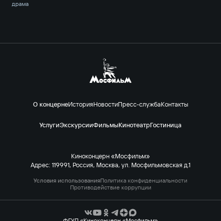
драма
О концерне
История
Новости
Пресс-служба
Контакты
Услуги
Экскурсии
Фильмы
Кинотеатр
Гостиница
Киноконцерн «Мосфильм»
Адрес: 119991, Россия, Москва, ул. Мосфильмовская д.1
Условия использования
Политика конфиденциальности
Противодействие коррупции
ФГУП «Киноконцерн «Мосфильм»