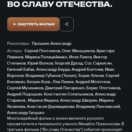
ВО СЛАВУ ОТЕЧЕСТВА.
СМОТРЕТЬ ФИЛЬМ
Режиссёры:
Прошкин Александр
Актеры:
Сергей Плотников
,
Олег Меньшиков
,
Аристарх
Ливанов
,
Марина Полицеймако
,
Илзе Лиепа
,
Виктор
Степанов
,
Юрий Волков
,
Георгий Дрозд
,
Сос Саркисян
,
Евгений Бабак
,
Александр Берда
,
Андрей Болтнев
,
Иван
Воронов
,
Владимир Губанов (Тюкин)
,
Борис Клюев
,
Сергей
Коковкин
,
Катрин Кохв
,
Лев Лемке
,
Андрей Молотков
,
Сергей Мучеников
,
Дмитрий Писаренко
,
Борис Плотников
,
Андрей Подошьян
,
Константин Сопельников
,
Александр
Стариков
,
Марина Федина
,
Александр Шворин
,
Марина
Яковлева
,
Анастасия Деревщикова
,
Владимир Пинчевский
,
Александр Галушко
Многосеpийный фильм о жизни великого pусского
пpосветителя и гениального ученого Михайло Ломоносова. В
третьем фильме ("Во славу Отечества") события происходят