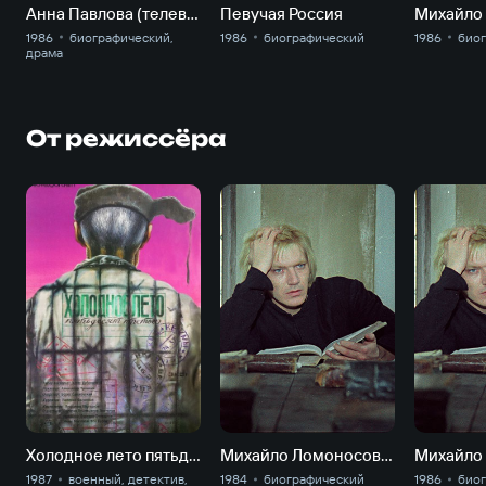
Анна Павлова (телевариант)
Певучая Россия
1986
биографический,
1986
биографический
1986
био
драма
От режиссёра
Холодное лето пятьдесят третьего…
Михайло Ломоносов. От недр своих.
1987
военный, детектив,
1984
биографический
1986
био