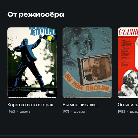
От режиссёра
Коротко лето в горах
Вы мне писали…
Оглянис
1963
драма
1976
драма
1983
дра