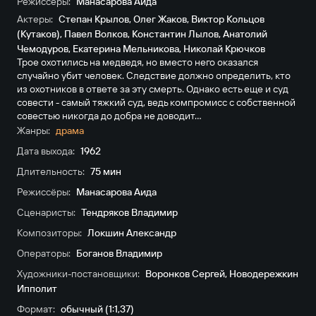
Режиссёры:
Манасарова Аида
Актеры:
Степан Крылов
,
Олег Жаков
,
Виктор Кольцов
(Кутаков)
,
Павел Волков
,
Константин Лылов
,
Анатолий
Чемодуров
,
Екатерина Мельникова
,
Николай Крючков
Трое охотились на медведя, но вместо него оказался
случайно убит человек. Следствие должно определить, кто
из охотников в ответе за эту смерть. Однако есть еще и суд
совести - самый тяжкий суд, ведь компромисс с собственной
совестью никогда до добра не доводит...
Жанры:
драма
Дата выхода:
1962
Длительность:
75 мин
Режиссёры:
Манасарова Аида
Сценаристы:
Тендряков Владимир
Композиторы:
Локшин Александр
Операторы:
Боганов Владимир
Художники-постановщики:
Воронков Сергей
,
Новодережкин
Ипполит
Формат:
обычный (1:1,37)