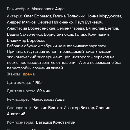
Режиссёры:
Манасарова Аида
Актеры:
Олег Ефремов
,
Галина Польских
,
Нонна Мордюкова
,
Андрей Мягков
,
Сергей Никоненко
,
Паул Буткевич
,
Анастасия Вознесенская
,
Семен Фарада
,
Вячеслав Езепов
,
Вадим Захарченко
,
Борис Битюков
,
Галикс Колчицкий
,
Владимир Воробьев
Рабочим обувной фабрики не выплачивают зарплату.
Причина отсутствия денег - проводимый начальниками
экономический эксперимент, цель которого - переход на
новые пpоизводственные отношения. А это невозможно без
пеpестpойки сознания людей…
Жанры:
драма
Дата выхода:
1985
Длительность:
89 мин
Режиссёры:
Манасарова Аида
Сценаристы:
Белкин Виктор
,
Ивантер Виктор
,
Соснин
Анатолий
Композиторы:
Баташов Константин