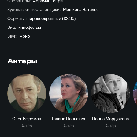
Операторы:
Абрамян Генри
Художники-постановщики:
Мешкова Наталья
Формат:
широкоэкранный (1:2,35)
Вид:
кинофильм
Звук:
моно
Актеры
Олег Ефремов
Галина Польских
Нонна Мордюкова
Актёр
Актёр
Актёр