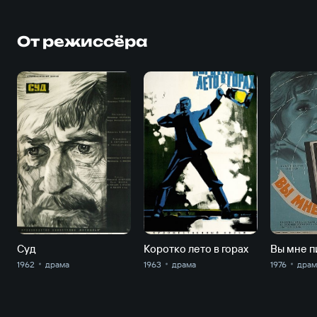
От режиссёра
Суд
Коротко лето в горах
Вы мне 
1962
драма
1963
драма
1976
драм