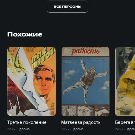
ВСЕ ПЕРСОНЫ
Похожие
Третье поколение
Матвеева радость
Берега в
1985
драма
1985
драма
1985
дра