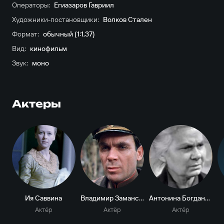
Операторы:
Егиазаров Гавриил
Художники-постановщики:
Волков Стален
Формат:
обычный (1:1,37)
Вид:
кинофильм
Звук:
моно
Актеры
Ия Саввина
Владимир Заманский
Антонина Богданова
Актёр
Актёр
Актёр