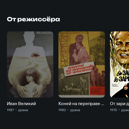
От режиссёра
Иван Великий
Коней на переправе не меняют
От зари 
1987
драма
1980
драма
1975
дра