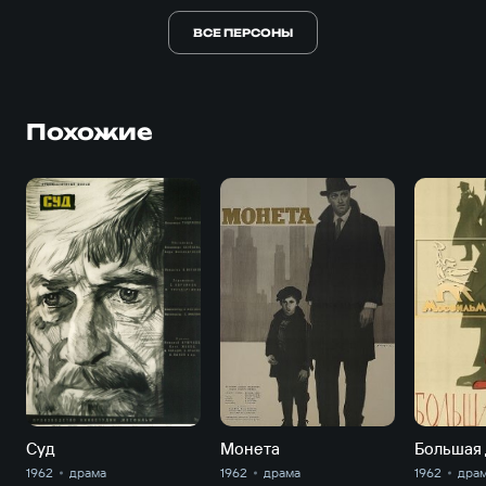
ВСЕ ПЕРСОНЫ
Похожие
Суд
Монета
Большая
1962
драма
1962
драма
1962
дра