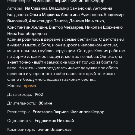
Режиссёры:
Егиазаров Гавриил
,
Филиппов Федор
Актеры:
Ия Саввина
,
Владимир Заманский
,
Антонина
Богданова
,
Ольга Маркина
,
Алевтина Румянцева
,
Владимир
Высоцкий
,
Александра Панова
,
Даниил Ильченко
,
Константин Желдин
,
Виктор Чекмарев
,
Николай Довженко
,
Нина Белобородова
Ксения родилась в деревне в семье сектантов. С детства ей
внушали мысль о Боге, и она выросла человеком чистым,
мечтательным, глубоко верующим. Сегодня Ксения работает
на ферме и, как и ее подруги, мечтает о любви. Однако она
знает точно - выйти замуж она может только за брата по
вере. Но жизнь распорядилась иначе: девушка полюбила
сильного и уверенного в себе парня, который не может
слепо и бездумно следовать законам секты...
Жанры:
драма
Дата выхода:
1962
Длительность:
88 мин
Режиссёры:
Егиазаров Гавриил
,
Филиппов Федор
Сценаристы:
Евдокимов Николай
Композиторы:
Бунин Владислав