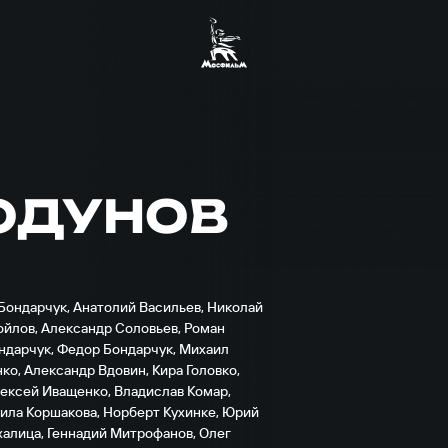
ОДУНОВ
Бондарчук
,
Анатолий Васильев
,
Николай
ойлов
,
Александр Соловьев
,
Роман
ндарчук
,
Федор Бондарчук
,
Михаил
нко
,
Александр Вдовин
,
Кира Головко
,
ексей Иващенко
,
Владислав Комар
,
ила Коршакова
,
Норберт Кухинке
,
Юрий
халица
,
Геннадий Митрофанов
,
Олег