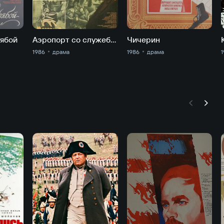
Рябой
Аэропорт со служебного входа
Чичерин
1986
драма
1986
драма
1