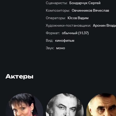
Сценаристы:
Бондарчук Сергей
Композиторы:
Овчинников Вячеслав
Операторы:
Юсов Вадим
Художники-постановщики:
Аронин Влад
Формат:
обычный (1:1,37)
Вид:
кинофильм
Звук:
моно
Актеры