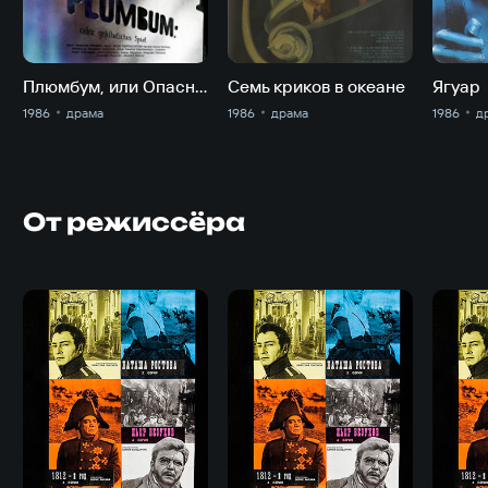
Плюмбум, или Опасная игра
Семь криков в океане
Ягуар
1986
драма
1986
драма
1986
д
От режиссёра