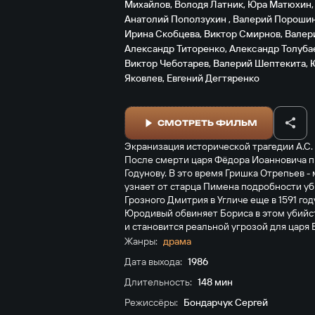
Михайлов
,
Володя Латник
,
Юра Матюхин
Анатолий Поползухин
,
Валерий Пороши
Ирина Скобцева
,
Виктор Смирнов
,
Валер
Александр Титоренко
,
Александр Толуба
Виктор Чеботарев
,
Валерий Шептекита
,
Яковлев
,
Евгений Дегтяренко
СМОТРЕТЬ ФИЛЬМ
Экранизация исторической трагедии А.С. П
После смерти царя Фёдора Иоанновича п
Годунову. В это время Гришка Отрепьев -
узнает от старца Пимена подробности уб
Грозного Дмитрия в Угличе еще в 1591 году
Юродивый обвиняет Бориса в этом убийс
и становится реальной угрозой для царя 
Жанры:
драма
Дата выхода:
1986
Длительность:
148 мин
Режиссёры:
Бондарчук Сергей