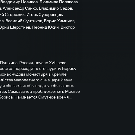
,
Владимир Новиков
,
Людмила Полякова
,
н
,
Александр Сайко
,
Владимир Седов
,
ий Сторожик
,
Игорь Суворовцев
,
ев
,
Василий Фунтиков
,
Борис Химичев
,
Юрий Шерстнев
,
Леонид Юхин
,
Виктор
ушкина. Россия, начало XVII века.
рестол переходит к его шурину Борису
 монах Чудова монастыря в Кремле,
ийства малолетнего сына царя Ивана
 и сбегает, чтобы выдать себя за него.
тве. Самозванец приближается к Москве
Бориса. Начинается Смутное время...