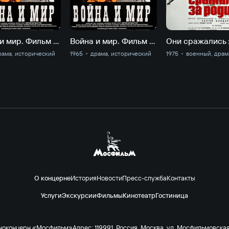
Война и мир. Фильм 3. 1812 год.
Война и мир. Фильм 4. Пьер Безухов
рама, исторический
1965
драма, исторический
1975
военный, драм
О концерне
История
Новости
Пресс-служба
Контакты
Услуги
Экскурсии
Фильмы
Кинотеатр
Гостиница
ноконцерн «Мосфильм»
Адрес: 119991, Россия, Москва, ул. Мосфильмовская 