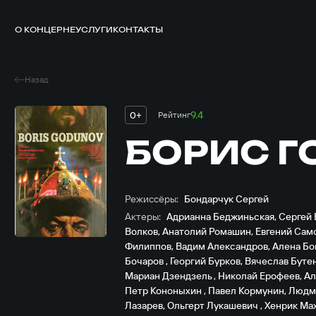
О КОНЦЕРНЕ
УСЛУГИ
КОНТАКТЫ
Назад
9.4
0+
Рейтинг
БОРИС Г
Режиссёры:
Бондарчук Сергей
Актеры:
Адрианна Беджиньская
,
Сергей 
Волков
,
Анатолий Ромашин
,
Евгений Сам
Филиппов
,
Вадим Александров
,
Алена Бо
Бочаров
,
Георгий Бурков
,
Вячеслав Буте
Мариан Дзендзель
,
Николай Ерофеев
,
Ал
Петр Кононыхин
,
Павел Кормунин
,
Людм
Лазарев
,
Ольгерт Лукашевич
,
Хенрик Ма