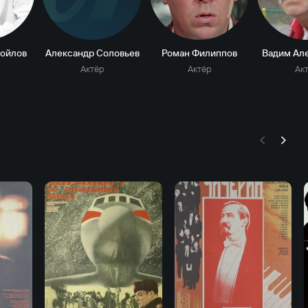
мойлов
Александр Соловьев
Роман Филиппов
Вадим Ал
Актёр
Актёр
Ак