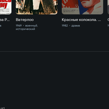
Они сражались за Родину
Ватерлоо
Красные колокола. Мексика в огне.
а
1969
военный,
1982
драма
1
исторический
д.1