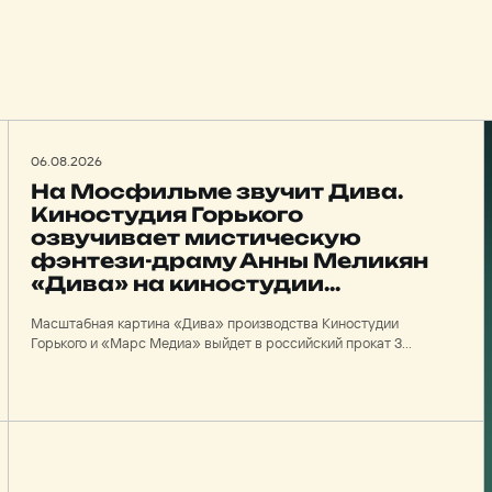
06.08.2026
На Мосфильме звучит Дива.
Киностудия Горького
озвучивает мистическую
фэнтези-драму Анны Меликян
«Дива» на киностудии
Мосфильм
Масштабная картина «Дива» производства Киностудии
Горького и «Марс Медиа» выйдет в российский прокат 3
декабря 2026 года. А сейчас на «Мосфильме» в 6-й студии
Dolby идет работа со звуком.