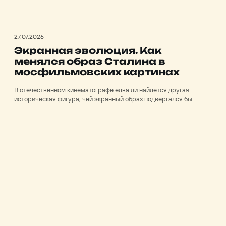
сказочный мир сознательно лишен футуристичных
спецэффектов и как команда фильма создавала уникальное
музыкальное прочтение истории.
27.07.2026
Экранная эволюция. Как
менялся образ Сталина в
мосфильмовских картинах
В отечественном кинематографе едва ли найдется другая
историческая фигура, чей экранный образ подвергался бы
столь радикальной метаморфозе. Иосиф Сталин на
протяжении десятилетий был не просто персонажем — он был
государственным мифом, сакральной фигурой, чье
изображение на экране подчинялось строжайшим
идеологическим канонам. «Мосфильм» стал одной из главных
площадок, где выстраивалась эволюция образа — от
скромного соратника Ленина до небожителя, а позже — где
эту конструкцию пытались разобрать. К чему в итоге пришли?