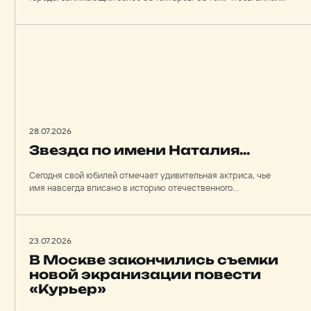
газоны, площади, внутренние проезды всегда выглядели как с
открытки, стоит ежедневный, незаметный на первый взгляд
труд. О том, какие силы и технологии брошены на
поддержание чистоты и красоты, Mosfilm.ru рассказал
начальник цеха эксплуатации Дмитрий Головкин.
28.07.2026
Звезда по имени Наталия…
Сегодня свой юбилей отмечает удивительная актриса, чье
имя навсегда вписано в историю отечественного
кинематографа, — Наталия Николаевна Белохвостикова. Её
жизненный и творческий путь — это история удивительных
совпадений, блистательных ролей и большой любви.
23.07.2026
В Москве закончились съемки
новой экранизации повести
«Курьер»