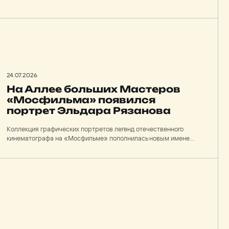
Экспромт-галереи на пешеходной части улицы Кабардинской
при поддержке Института развития города «Платформа».
24.07.2026
На Аллее больших Мастеров
«Мосфильма» появился
портрет Эльдара Рязанова
Коллекция графических портретов легенд отечественного
кинематографа на «Мосфильме» пополнилась новым именем
— изображением режиссёра Эльдара Рязанова. Портрет
выполнен в технике Urbanfresco и размещён на здании одного
из корпусов киностудии.