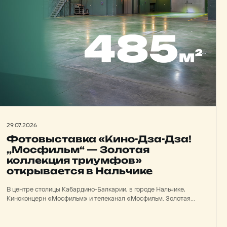
29.07.2026
Фотовыставка «Кино-Дза-Дза!
„Мосфильм“ — Золотая
коллекция триумфов»
открывается в Нальчике
В центре столицы Кабардино-Балкарии, в городе Нальчике,
Киноконцерн «Мосфильм» и телеканал «Мосфильм. Золотая
коллекция» с 29 июля по 31 августа организуют выставку
«Кино-Дза-Дза! „Мосфильм“ — Золотая коллекция
триумфов». Экспозиция будет представлена на стендах