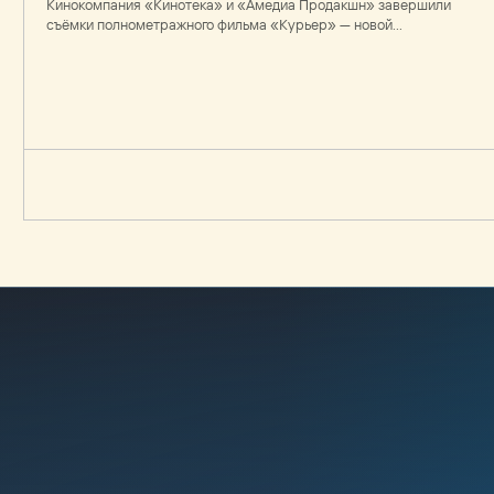
Кинокомпания «Кинотека» и «Амедиа Продакшн» завершили
съёмки полнометражного фильма «Курьер» — новой
экранизации одноимённой повести Карена Шахназарова.
Выход фильма будет приурочен к 40-летию оригинальной
картины, которое отмечается в 2027 году.