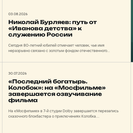
03.08.2026
Николай Бурляев: путь от
«Иванова детства» к
служению России
Сегодня 80-летний юбилей отмечает человек, чье имя
неразрывно связано с золотым фондом отечественного
кинематографа, — Народный артист России Николай
Петрович Бурляев. Вся его творческая биография – это яркий
пример служения киноискусству, глубочайшего
проникновения в образ и неустанного поиска правды.
30.07.2026
«Последний богатырь.
Колобок»: на «Мосфильме»
завершается озвучивание
фильма
На «Мосфильме» в 7-й студии Dolby завершается перезапись
сказочного блокбастера о приключениях Колобка.
Звукорежиссеры Варвара Белоус и Анатолий Тюриков (на
фото) раскрыли детали создания звукового полотна нового
фильма франшизы «Последний богатырь», объяснив, почему