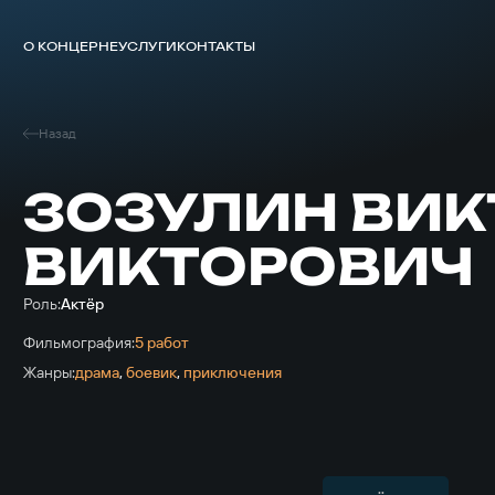
О КОНЦЕРНЕ
УСЛУГИ
КОНТАКТЫ
Назад
ЗОЗУЛИН ВИК
ВИКТОРОВИЧ
Роль:
Актёр
Фильмография:
5 работ
Жанры:
драма
,
боевик
,
приключе­ния