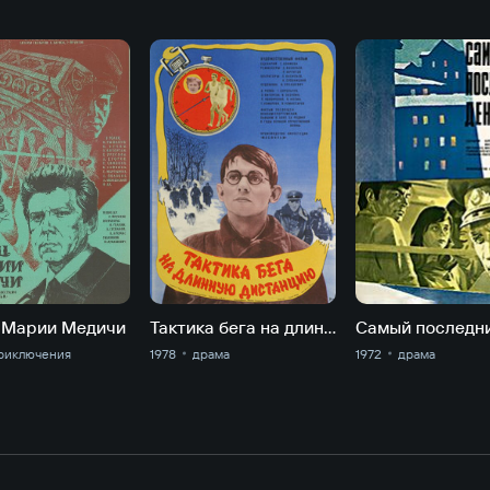
 Марии Медичи
Тактика бега на длинную дистанцию
риключе­ния
1978
драма
1972
драма