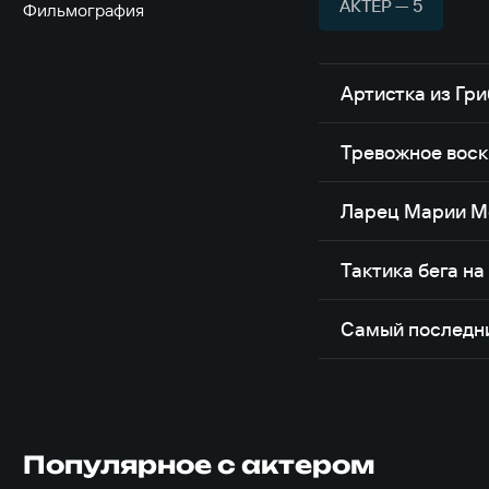
АКТЁР — 5
Фильмография
Артистка из Гр
Тревожное вос
Ларец Марии М
Тактика бега н
Самый последн
Популярное с актером