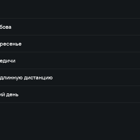
ибова
кресенье
едичи
а длинную дистанцию
ий день