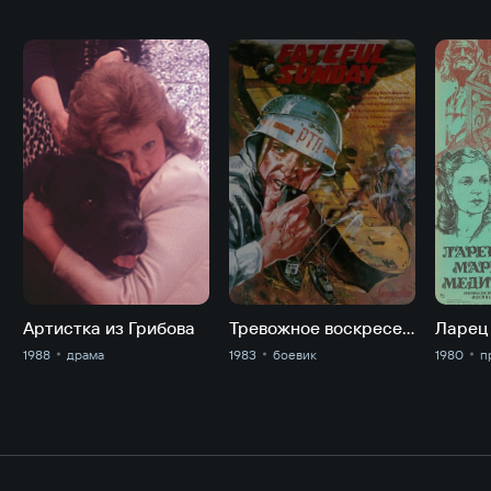
Артистка из Грибова
Тревожное воскресенье
Ларец
1988
драма
1983
боевик
1980
п