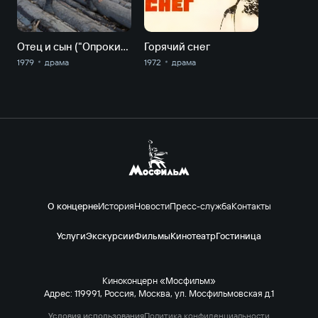
Отец и сын ("Опрокинутая тишина", "Эхо далеких выстрелов")
Горячий снег
1979
драма
1972
драма
О концерне
История
Новости
Пресс-служба
Контакты
Услуги
Экскурсии
Фильмы
Кинотеатр
Гостиница
Киноконцерн «Мосфильм»
Адрес: 119991, Россия, Москва, ул. Мосфильмовская д.1
Условия использования
Политика конфиденциальности