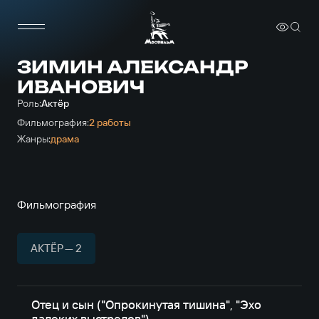
ЗИМИН АЛЕКСАНДР
ИВАНОВИЧ
Роль:
Актёр
Фильмография:
2 работы
Жанры:
драма
Фильмография
АКТЁР — 2
Отец и сын ("Опрокинутая тишина", "Эхо
далеких выстрелов")