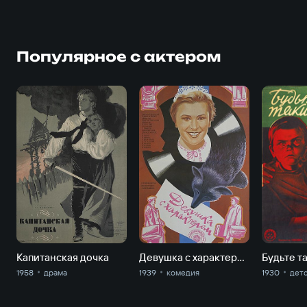
Популярное с актером
Капитанская дочка
Девушка с характером
1958
драма
1939
комедия
1930
дет