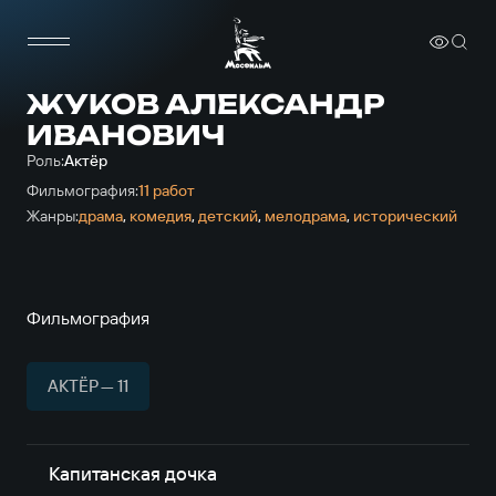
ЖУКОВ АЛЕКСАНДР
ИВАНОВИЧ
Роль:
Актёр
Фильмография:
11 работ
Жанры:
драма
,
комедия
,
детский
,
мелодрама
,
исторический
Фильмография
АКТЁР — 11
Капитанская дочка