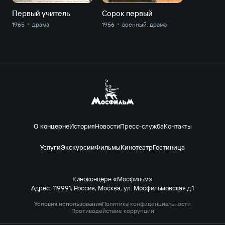
Первый учитель
Сорок первый
1965
драма
1956
военный, драма
О концерне
История
Новости
Пресс-служба
Контакты
Услуги
Экскурсии
Фильмы
Кинотеатр
Гостиница
Киноконцерн «Мосфильм»
Адрес: 119991, Россия, Москва, ул. Мосфильмовская д.1
Условия использования
Политика конфиденциальности
Противодействие коррупции