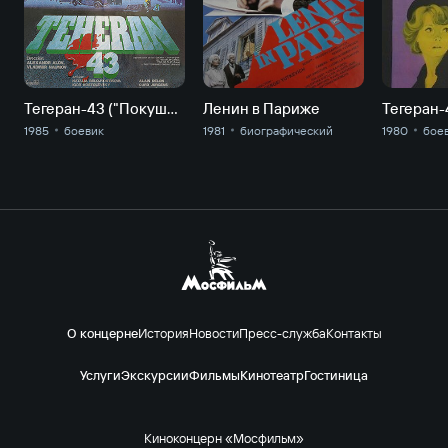
Тегеран-43 ("Покушение")
Ленин в Париже
Тегеран-
1985
боевик
1981
биографический
1980
бое
О концерне
История
Новости
Пресс-служба
Контакты
Услуги
Экскурсии
Фильмы
Кинотеатр
Гостиница
Киноконцерн «Мосфильм»