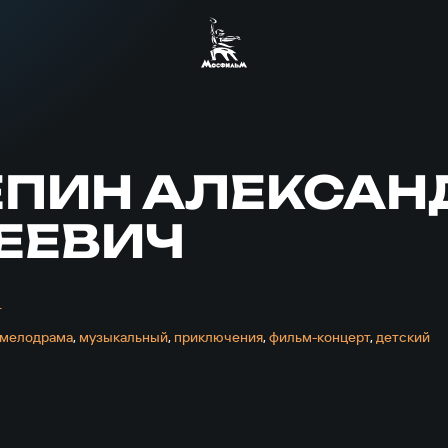
ЕПИН АЛЕКСАН
ЕЕВИЧ
т
мелодрама
,
музыкальный
,
приключе­ния
,
фильм-концерт
,
детский