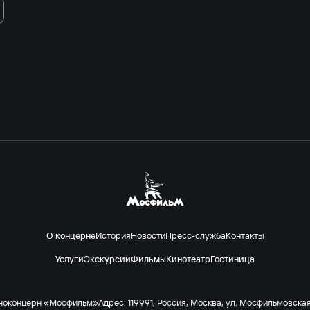
О концерне
История
Новости
Пресс-служба
Контакты
Услуги
Экскурсии
Фильмы
Кинотеатр
Гостиница
ноконцерн «Мосфильм»
Адрес: 119991, Россия, Москва, ул. Мосфильмовская 