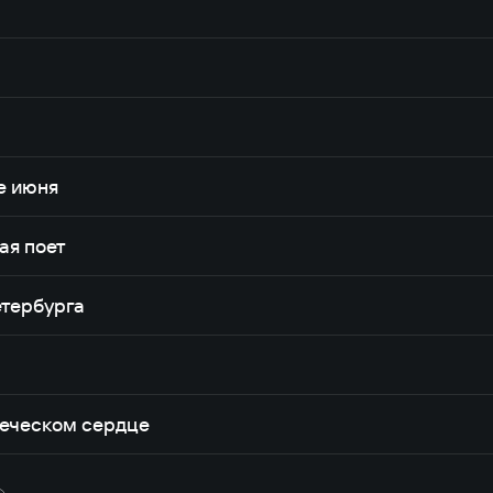
е июня
ая поет
етербурга
веческом сердце