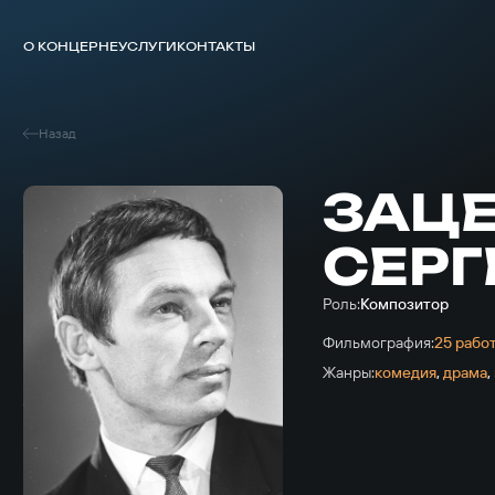
О КОНЦЕРНЕ
УСЛУГИ
КОНТАКТЫ
Назад
ЗАЦ
СЕРГ
Роль:
Композитор
Фильмография:
25 рабо
Жанры:
комедия
,
драма
,