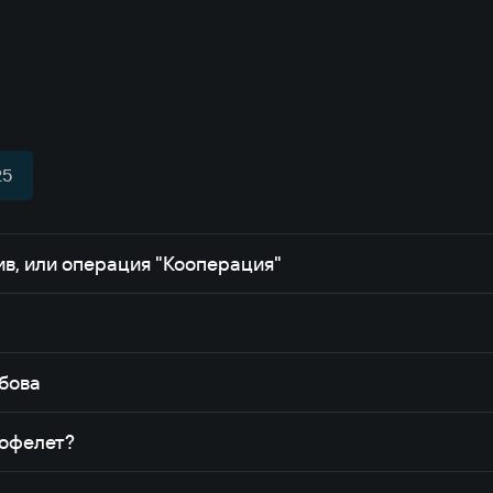
25
ив, или операция "Кооперация"
ибова
Нофелет?