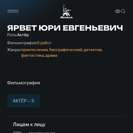
ЯРВЕТ ЮРИ ЕВГЕНЬЕВИЧ
Роль:
Актёр
Фильмография:
5 работ
Жанры:
приключе­ния
,
биографический
,
детектив
,
фантастика
,
драма
Фильмография
АКТЁР — 5
Лицом к лицу
1986
приключе­ния