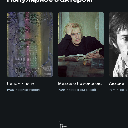
Лицом к лицу
Михайло Ломоносов. Врата учености
Авария
1986
приключе­ния
1986
биографический
1974
дете