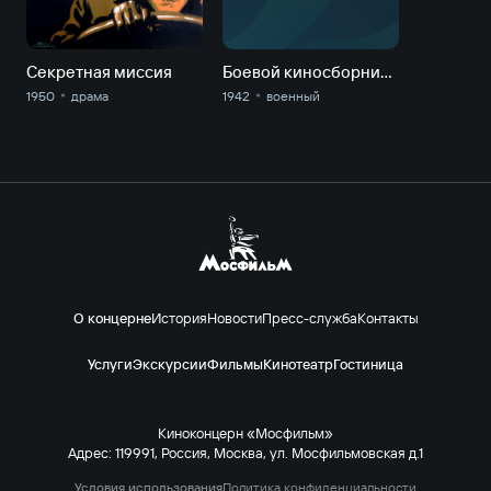
Секретная миссия
Боевой киносборник № 10. Новелла "Молодое вино"
1950
драма
1942
военный
О концерне
История
Новости
Пресс-служба
Контакты
Услуги
Экскурсии
Фильмы
Кинотеатр
Гостиница
Киноконцерн «Мосфильм»
Адрес: 119991, Россия, Москва, ул. Мосфильмовская д.1
Условия использования
Политика конфиденциальности