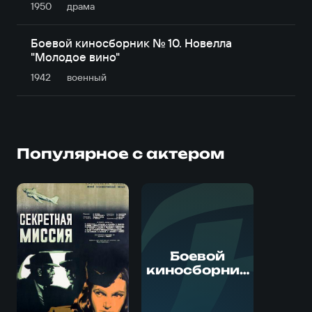
1950
драма
Боевой киносборник № 10. Новелла
"Молодое вино"
1942
военный
Популярное с актером
Боевой
киносборник
№ 10. Новелла
"Молодое
вино"