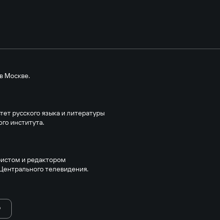
в Москве.
ьтет русского языка и литературы
го института.
ристом и редактором
Центрального телевидения.
Ю