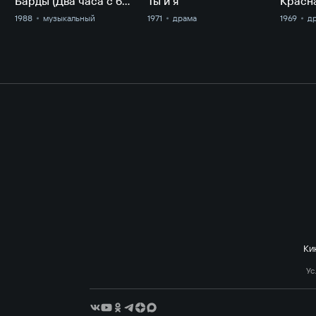
Барды (Два часа с бардами)
Ты и я
Красн
1988
музыкальный
1971
драма
1969
д
Ки
Ус