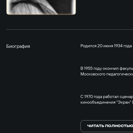
Биография
Родился 20 июня 1934 года 
В 1955 году окончил факул
Московского педагогическо
С 1970 года работал сцена
кинообъединения "Экран" 
Умер 17 сентября 1984 года.
ЧИТАТЬ ПОЛНОСТЬ