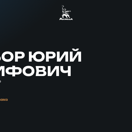
БОР ЮРИЙ
ИФОВИЧ
р
рама