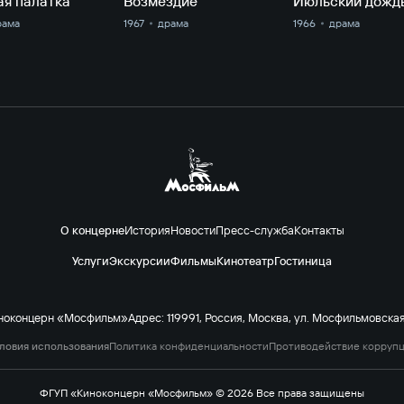
ая палатка
Возмездие
Июльский дожд
рама
1967
драма
1966
драма
О концерне
История
Новости
Пресс-служба
Контакты
Услуги
Экскурсии
Фильмы
Кинотеатр
Гостиница
ноконцерн «Мосфильм»
Адрес: 119991, Россия, Москва, ул. Мосфильмовская 
ловия использования
Политика конфиденциальности
Противодействие корруп
ФГУП «Киноконцерн «Мосфильм» © 2026 Все права защищены