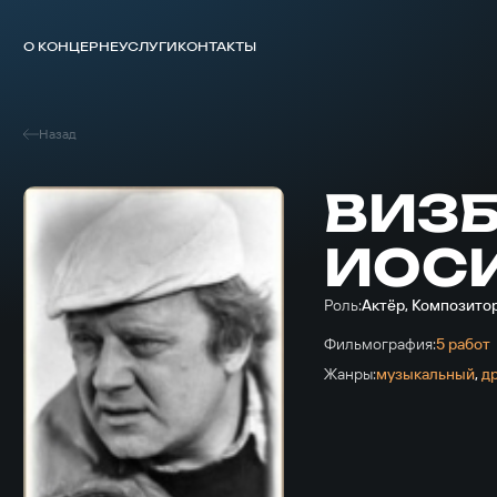
О КОНЦЕРНЕ
УСЛУГИ
КОНТАКТЫ
Назад
ВИЗ
ИОС
Роль:
Актёр, Композито
Фильмография:
5 работ
Жанры:
музыкальный
,
д