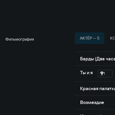
АКТЁР — 5
К
Фильмография
Барды (Два час
Ты и я
1
Красная палатк
Возмездие