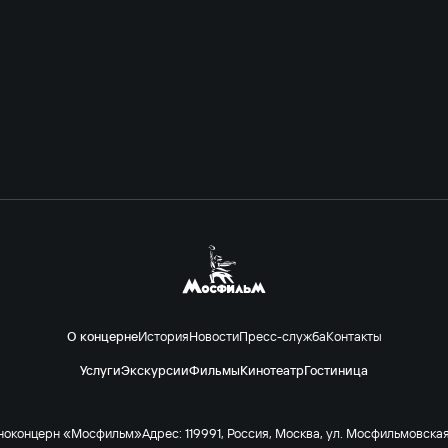
О концерне
История
Новости
Пресс-служба
Контакты
Услуги
Экскурсии
Фильмы
Кинотеатр
Гостиница
ноконцерн «Мосфильм»
Адрес: 119991, Россия, Москва, ул. Мосфильмовская 