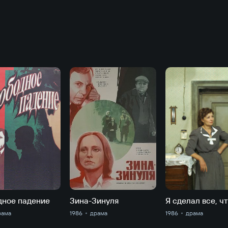
дное падение
Зина-Зинуля
Я сделал все, ч
рама
1986
драма
1986
драма