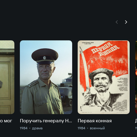
то мог
Поручить генералу Нестерову…
Первая конная
1984
драма
1984
военный
1