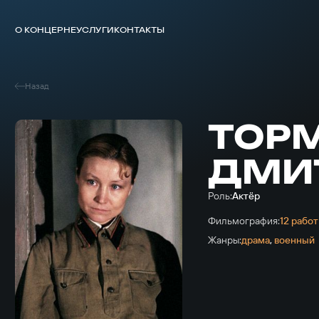
О КОНЦЕРНЕ
УСЛУГИ
КОНТАКТЫ
Назад
ТОР
ДМИ
Роль:
Актёр
Фильмография:
12 работ
Жанры:
драма
,
военный