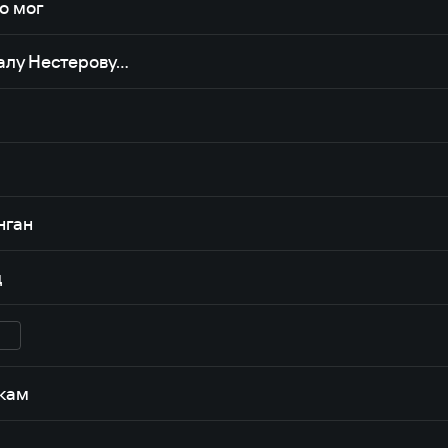
то мог
алу Нестерову…
нган
д
укам