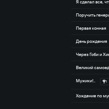
Я сделал все, ч
Поручить генер
Первая конная
День рождения
Через Гоби и Хи
Великий самое
Мужики!..
1
Хождение по м