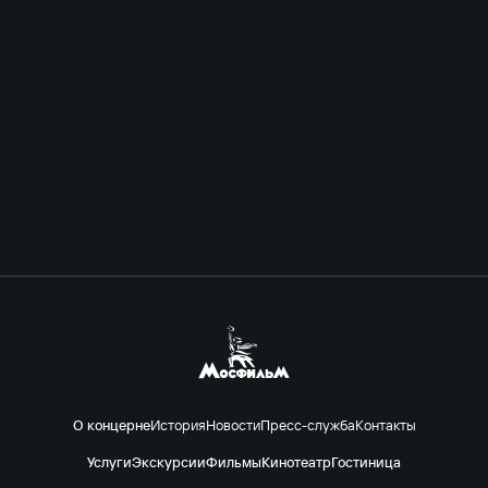
О концерне
История
Новости
Пресс-служба
Контакты
Услуги
Экскурсии
Фильмы
Кинотеатр
Гостиница