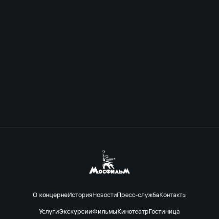
О концерне
История
Новости
Пресс-служба
Контакты
Услуги
Экскурсии
Фильмы
Кинотеатр
Гостиница