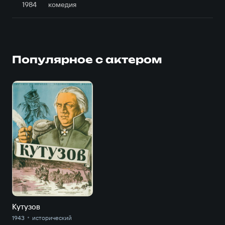
1984
комедия
Популярное с актером
Кутузов
1943
исторический