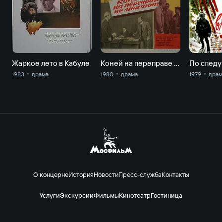
Жаркое лето в Кабуле
Коней на переправе не меняют
По следу
1983
драма
1980
драма
1979
дра
О концерне
История
Новости
Пресс-служба
Контакты
Услуги
Экскурсии
Фильмы
Кинотеатр
Гостиница