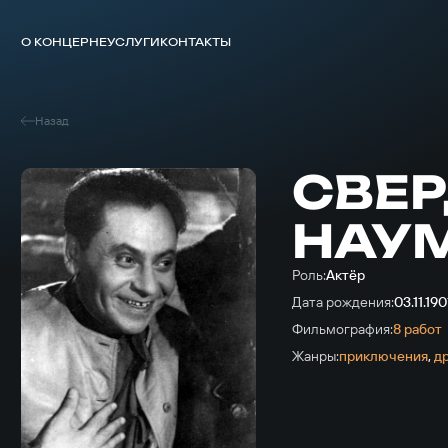
О КОНЦЕРНЕ
УСЛУГИ
КОНТАКТЫ
Назад
СВЕР
НАУ
Роль:
Актёр
Дата рождения:
03.11.190
Фильмография:
8 работ
Жанры:
приключе­ния
,
д