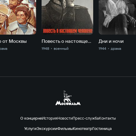
о от Москвы
Повесть о настоящем человеке
Дни и ночи
рама
1948
военный
1944
драма
О концерне
История
Новости
Пресс-служба
Контакты
Услуги
Экскурсии
Фильмы
Кинотеатр
Гостиница