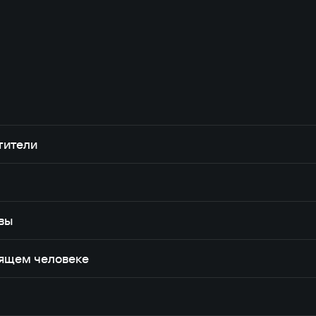
тители
вы
оящем человеке