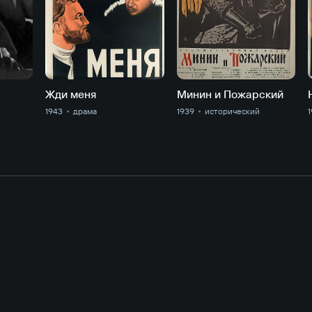
Жди меня
Минин и Пожарский
1943
драма
1939
исторический
1