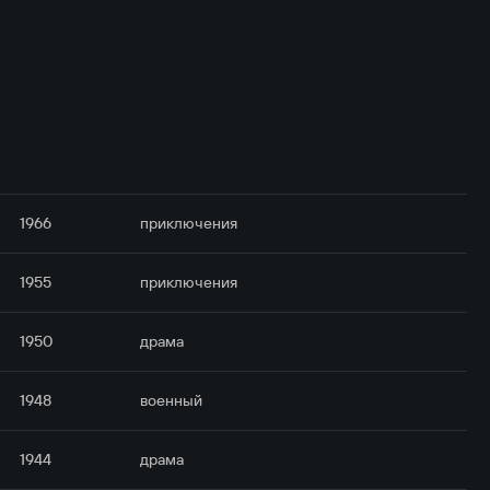
1966
приключе­ния
1955
приключе­ния
1950
драма
1948
военный
1944
драма