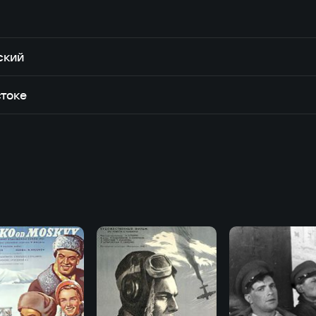
ский
токе