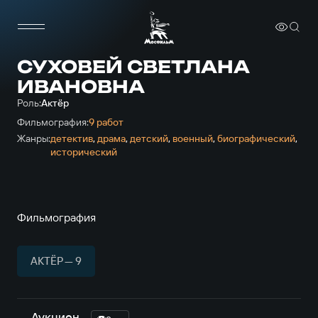
СУХОВЕЙ СВЕТЛАНА
ИВАНОВНА
Роль:
Актёр
Фильмография:
9 работ
Жанры:
детектив
,
драма
,
детский
,
военный
,
биографический
,
исторический
Фильмография
АКТЁР — 9
Аукцион