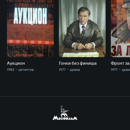
Аукцион
Гонки без финиша
1983
детектив
1977
драма
1977
драм