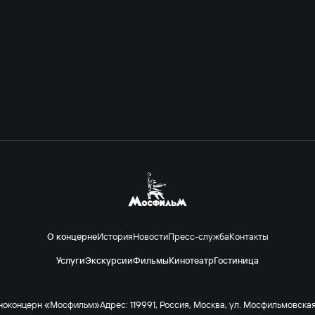
О концерне
История
Новости
Пресс-служба
Контакты
Услуги
Экскурсии
Фильмы
Кинотеатр
Гостиница
ноконцерн «Мосфильм»
Адрес: 119991, Россия, Москва, ул. Мосфильмовская 