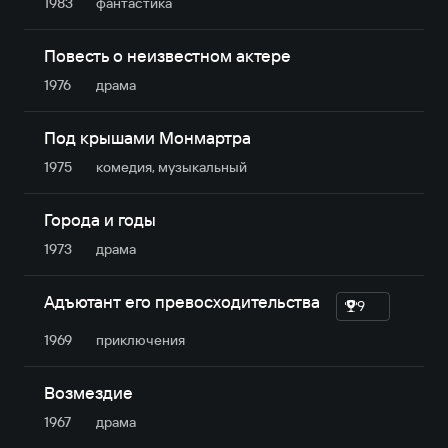
1983
фантастика
Повесть о неизвестном актере
1976
драма
Под крышами Монмартра
1975
комедия, музыкальный
Города и годы
1973
драма
Адъютант его превосходительства
9
1969
приключе­ния
Возмездие
1967
драма