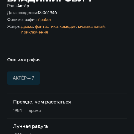
Роль:
Актёр
Дата рождения:
13.06.1946
Фильмография:
7 работ
Жанры:
драма
,
фантастика
,
комедия
,
музыкальный
,
приключе­ния
Фильмография
АКТЁР — 7
Прежде, чем расстаться
1984
драма
Лунная радуга