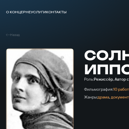
О КОНЦЕРНЕ
УСЛУГИ
КОНТАКТЫ
Назад
СОЛ
ИПП
Роль:
Режиссёр, Автор с
Фильмография:
10 рабо
Жанры:
драма
,
докумен