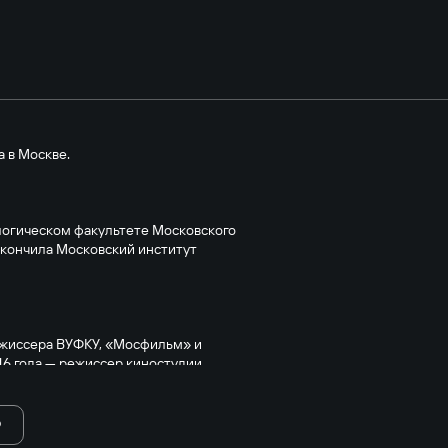
а в Москве.
логическом факультете Московского
 окончила Московский институт
режиссера ВУФКУ, «Мосфильм» и
46 года — режиссер киностудии
Ю