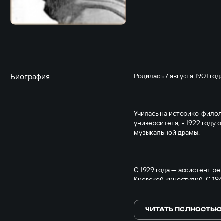
Биография
Родилась 7 августа 1901 год
Училась на историко-фило
университета, в 1922 году
музыкальной драмы.
С 1929 года — ассистент 
Киевской киностудий. С 19
«Мосфильм».
ЧИТАТЬ ПОЛНОСТЬ