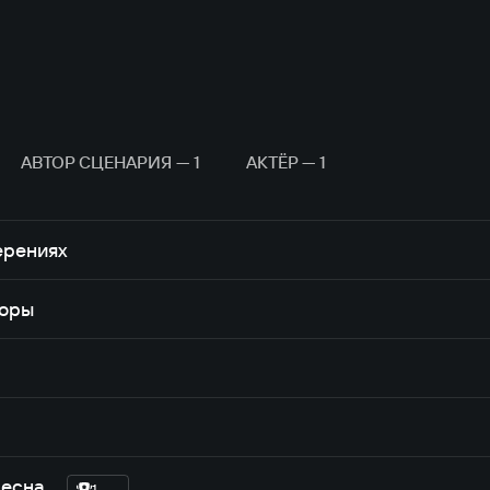
 Народная артистка СССР.
а.
АВТОР СЦЕНАРИЯ — 1
АКТЁР — 1
ерениях
горы
Десна
1