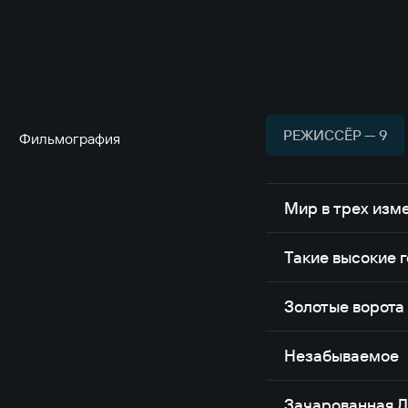
Народная артистка РСФСР,
Умерла 29 октября 1989 год
РЕЖИССЁР — 9
Фильмография
Мир в трех изм
Такие высокие 
Золотые ворота
Незабываемое
Зачарованная 