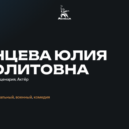
НЦЕВА ЮЛИЯ
ОЛИТОВНА
ценария, Актёр
т
тальный
,
военный
,
комедия