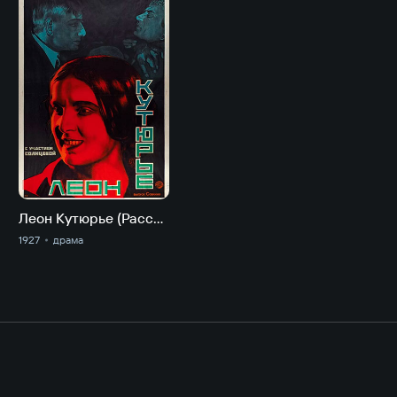
Леон Кутюрье (Рассказ о простой вещи)
1927
драма