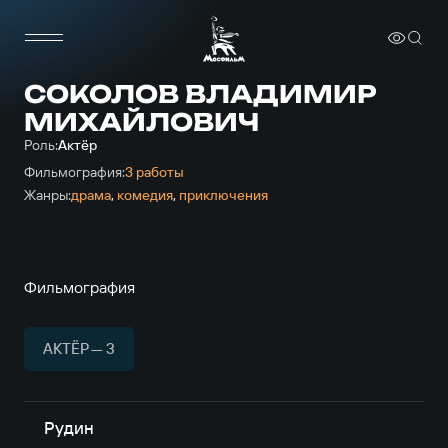
СОКОЛОВ ВЛАДИМИР
МИХАЙЛОВИЧ
Роль:
Актёр
Фильмография:
3 работы
Жанры:
драма
,
комедия
,
приключе­ния
Фильмография
АКТЁР — 3
Рудин