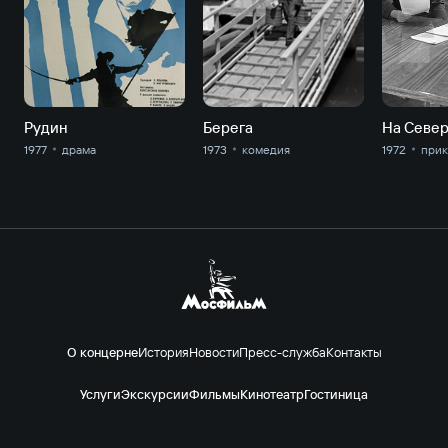
Рудин
Берега
1977
драма
1973
комедия
1972
прик
О концерне
История
Новости
Пресс-служба
Контакты
Услуги
Экскурсии
Фильмы
Кинотеатр
Гостиница