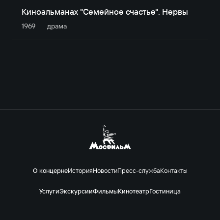
Киноальманах "Семейное счастье". Нервы
1969
драма
О концерне
История
Новости
Пресс-служба
Контакты
Услуги
Экскурсии
Фильмы
Кинотеатр
Гостиница