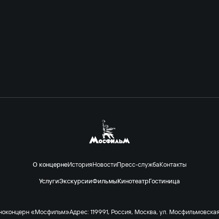
О концерне
История
Новости
Пресс-служба
Контакты
Услуги
Экскурсии
Фильмы
Кинотеатр
Гостиница
ноконцерн «Мосфильм»
Адрес: 119991, Россия, Москва, ул. Мосфильмовская 