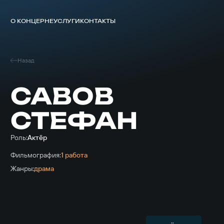
О КОНЦЕРНЕ
УСЛУГИ
КОНТАКТЫ
Назад
САВОВ
СТЕФАН
Роль:
Актёр
Фильмография:
1 работа
Жанры:
драма