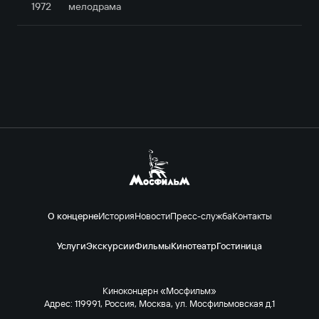
1972
мелодрама
О концерне
История
Новости
Пресс-служба
Контакты
Услуги
Экскурсии
Фильмы
Кинотеатр
Гостиница
Киноконцерн «Мосфильм»
Адрес: 119991, Россия, Москва, ул. Мосфильмовская д.1