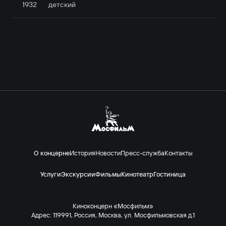
1932
детский
О концерне
История
Новости
Пресс-служба
Контакты
Услуги
Экскурсии
Фильмы
Кинотеатр
Гостиница
Киноконцерн «Мосфильм»
Адрес: 119991, Россия, Москва, ул. Мосфильмовская д.1