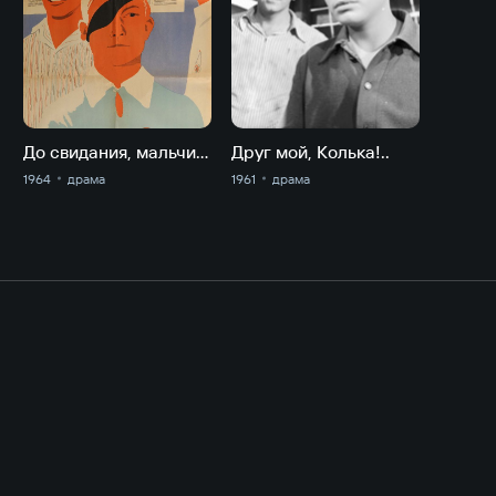
До свидания, мальчики
Друг мой, Колька!..
1964
драма
1961
драма