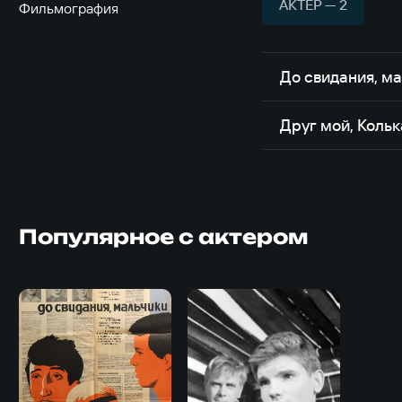
АКТЁР — 2
Фильмография
До свидания, м
Друг мой, Колька
Популярное с актером