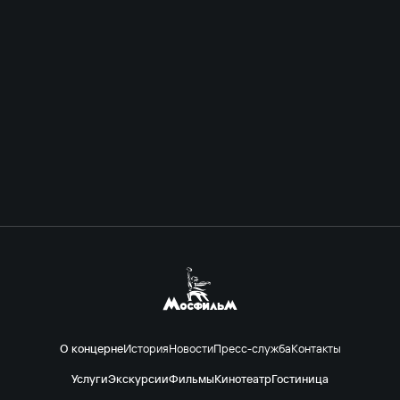
О концерне
История
Новости
Пресс-служба
Контакты
Услуги
Экскурсии
Фильмы
Кинотеатр
Гостиница