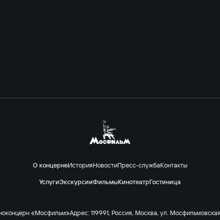
О концерне
История
Новости
Пресс-служба
Контакты
Услуги
Экскурсии
Фильмы
Кинотеатр
Гостиница
ноконцерн «Мосфильм»
Адрес: 119991, Россия, Москва, ул. Мосфильмовская 