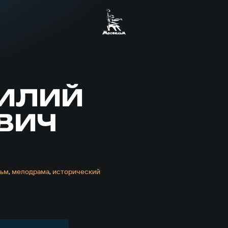
СИЛИЙ
ВИЧ
льм
,
мелодрама
,
исторический