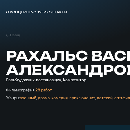
О КОНЦЕРНЕ
УСЛУГИ
КОНТАКТЫ
Назад
РАХАЛЬС ВА
АЛЕКСАНДРО
Роль:
Художник-постановщик, Композитор
Фильмография:
28 работ
Жанры:
военный
,
драма
,
комедия
,
приключе­ния
,
детский
,
агитфи