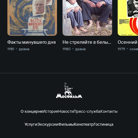
Факты минувшего дня
Не стреляйте в белых лебедей
Осенний
1981
драма
1980
драма
1979
ком
О концерне
История
Новости
Пресс-служба
Контакты
Услуги
Экскурсии
Фильмы
Кинотеатр
Гостиница