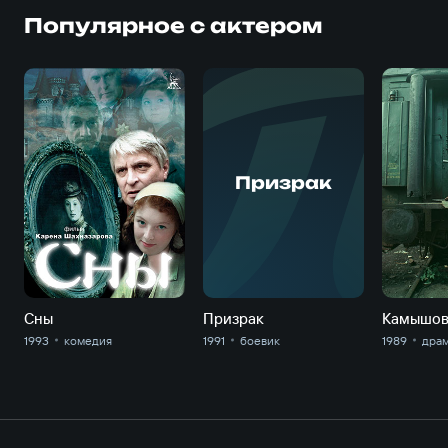
Популярное с актером
Призрак
Сны
Призрак
Камышов
1993
комедия
1991
боевик
1989
дра