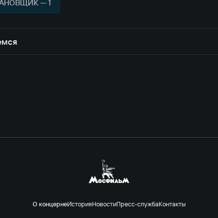
АНОВЩИК — 1
емся
О концерне
История
Новости
Пресс-служба
Контакты