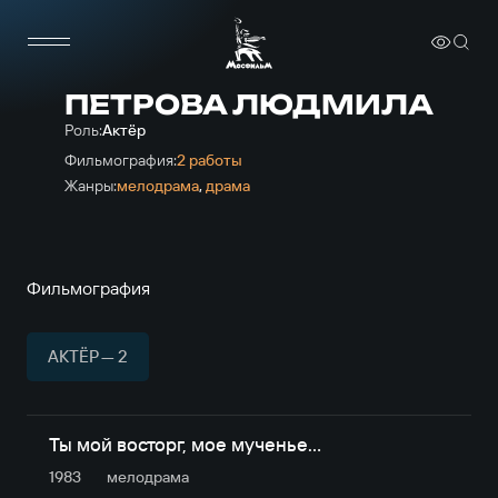
ПЕТРОВА ЛЮДМИЛА
Роль:
Актёр
Фильмография:
2 работы
Жанры:
мелодрама
,
драма
Фильмография
АКТЁР — 2
Ты мой восторг, мое мученье…
1983
мелодрама