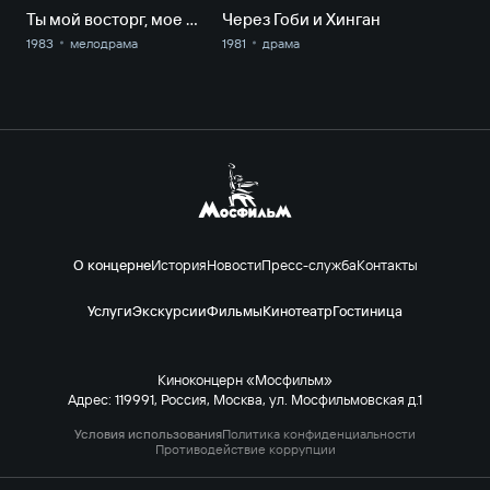
Ты мой восторг, мое мученье…
Через Гоби и Хинган
1983
мелодрама
1981
драма
О концерне
История
Новости
Пресс-служба
Контакты
Услуги
Экскурсии
Фильмы
Кинотеатр
Гостиница
Киноконцерн «Мосфильм»
Адрес: 119991, Россия, Москва, ул. Мосфильмовская д.1
Условия использования
Политика конфиденциальности
Противодействие коррупции