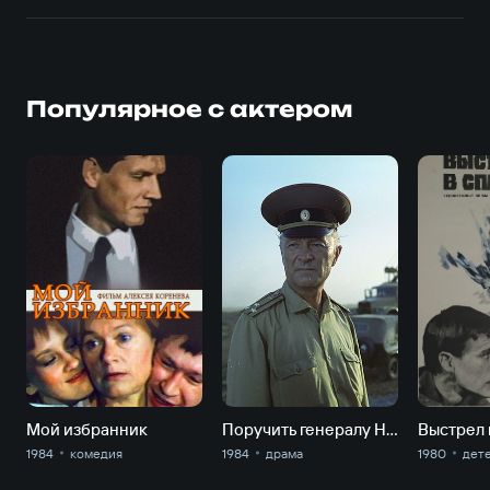
Популярное с актером
Мой избранник
Поручить генералу Нестерову…
Выстрел 
1984
комедия
1984
драма
1980
дет