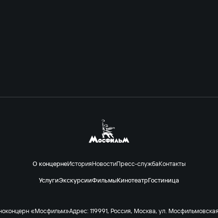
О концерне
История
Новости
Пресс-служба
Контакты
Услуги
Экскурсии
Фильмы
Кинотеатр
Гостиница
ноконцерн «Мосфильм»
Адрес: 119991, Россия, Москва, ул. Мосфильмовская 